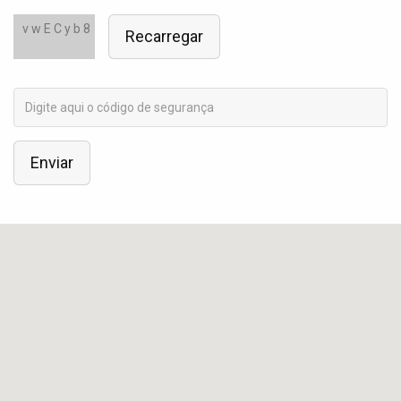
v w E C y b 8
Recarregar
Enviar