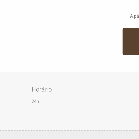
A pá
Horário
24h